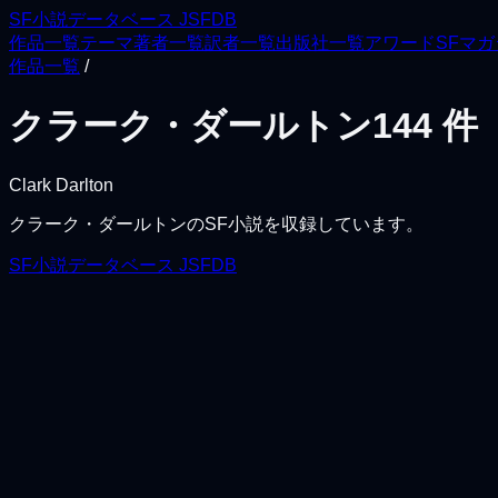
SF小説データベース JSFDB
作品一覧
テーマ
著者一覧
訳者一覧
出版社一覧
アワード
SFマ
作品一覧
/
クラーク・ダールトン
144
件
Clark Darlton
クラーク・ダールトン
のSF小説を収録しています。
SF小説データベース JSFDB