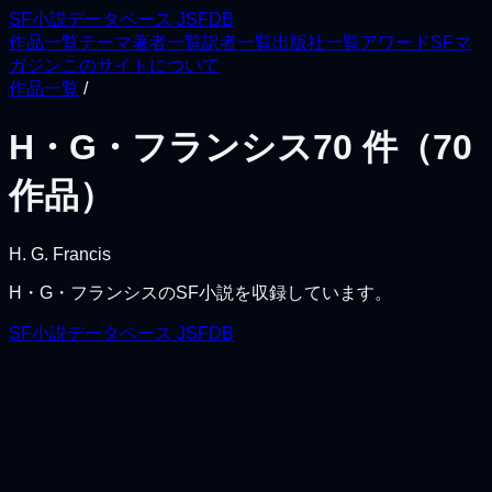
SF小説データベース JSFDB
作品一覧
テーマ
著者一覧
訳者一覧
出版社一覧
アワード
SFマ
ガジン
このサイトについて
作品一覧
/
H・G・フランシス
70
件（
70
作品）
H. G. Francis
H・G・フランシス
のSF小説を収録しています。
SF小説データベース JSFDB