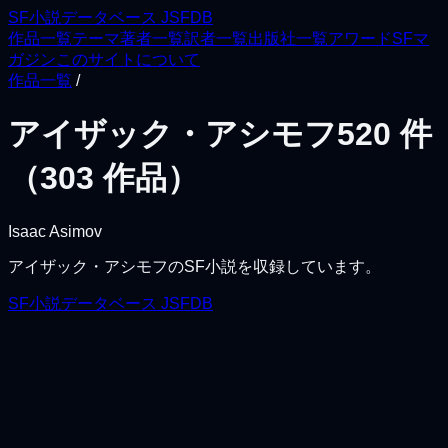
SF小説データベース JSFDB
作品一覧
テーマ
著者一覧
訳者一覧
出版社一覧
アワード
SFマ
ガジン
このサイトについて
作品一覧
/
アイザック・アシモフ
520
件
（
303
作品）
Isaac Asimov
アイザック・アシモフ
のSF小説を収録しています。
SF小説データベース JSFDB