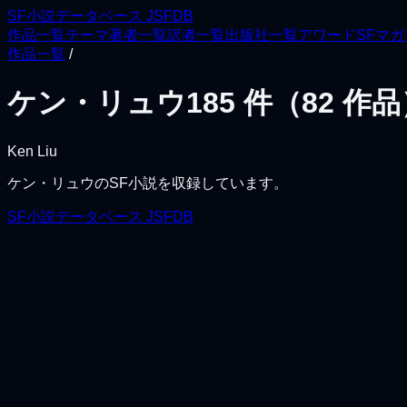
SF小説データベース JSFDB
作品一覧
テーマ
著者一覧
訳者一覧
出版社一覧
アワード
SFマ
作品一覧
/
ケン・リュウ
185
件（
82
作品
Ken Liu
ケン・リュウ
のSF小説を収録しています。
SF小説データベース JSFDB