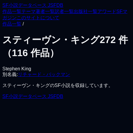
SF小説データベース JSFDB
作品一覧
テーマ
著者一覧
訳者一覧
出版社一覧
アワード
SFマ
ガジン
このサイトについて
作品一覧
/
スティーヴン・キング
272
件
（
116
作品）
Stephen King
別名義:
リチャード・バックマン
スティーヴン・キング
のSF小説を収録しています。
SF小説データベース JSFDB