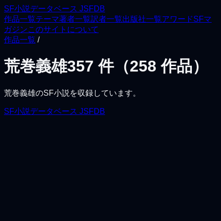
SF小説データベース JSFDB
作品一覧
テーマ
著者一覧
訳者一覧
出版社一覧
アワード
SFマ
ガジン
このサイトについて
作品一覧
/
荒巻義雄
357
件（
258
作品）
荒巻義雄
のSF小説を収録しています。
SF小説データベース JSFDB