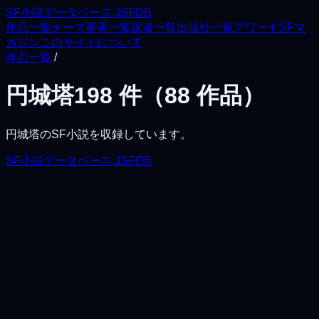
SF小説データベース JSFDB
作品一覧
テーマ
著者一覧
訳者一覧
出版社一覧
アワード
SFマ
ガジン
このサイトについて
作品一覧
/
円城塔
198
件（
88
作品）
円城塔
のSF小説を収録しています。
SF小説データベース JSFDB