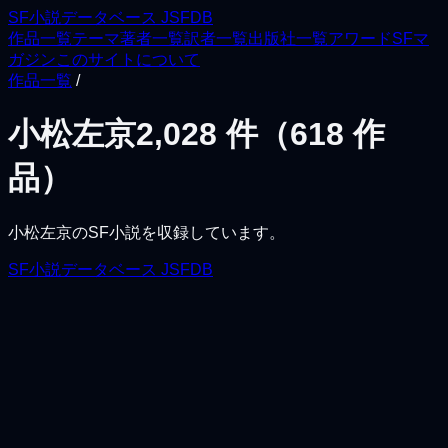
SF小説データベース JSFDB
作品一覧
テーマ
著者一覧
訳者一覧
出版社一覧
アワード
SFマ
ガジン
このサイトについて
作品一覧
/
小松左京
2,028
件（
618
作
品）
小松左京
のSF小説を収録しています。
SF小説データベース JSFDB