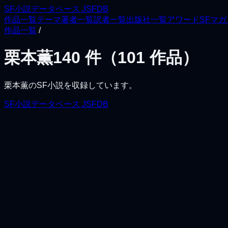
SF小説データベース JSFDB
作品一覧
テーマ
著者一覧
訳者一覧
出版社一覧
アワード
SFマ
作品一覧
/
栗本薫
140
件（
101
作品）
栗本薫
のSF小説を収録しています。
SF小説データベース JSFDB