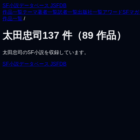
SF小説データベース JSFDB
作品一覧
テーマ
著者一覧
訳者一覧
出版社一覧
アワード
SFマ
作品一覧
/
太田忠司
137
件（
89
作品）
太田忠司
のSF小説を収録しています。
SF小説データベース JSFDB