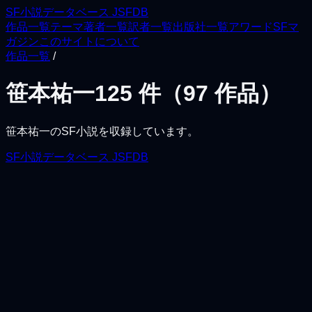
SF小説データベース JSFDB
作品一覧
テーマ
著者一覧
訳者一覧
出版社一覧
アワード
SFマ
ガジン
このサイトについて
作品一覧
/
笹本祐一
125
件（
97
作品）
笹本祐一
のSF小説を収録しています。
SF小説データベース JSFDB