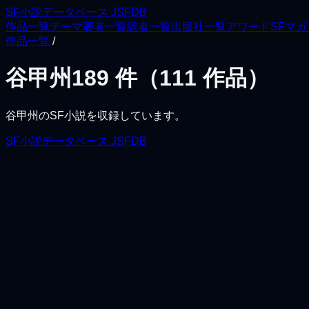
SF小説データベース JSFDB
作品一覧
テーマ
著者一覧
訳者一覧
出版社一覧
アワード
SFマ
作品一覧
/
谷甲州
189
件（
111
作品）
谷甲州
のSF小説を収録しています。
SF小説データベース JSFDB