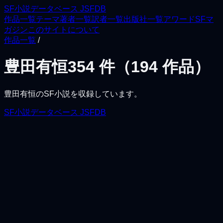
SF小説データベース JSFDB
作品一覧
テーマ
著者一覧
訳者一覧
出版社一覧
アワード
SFマ
ガジン
このサイトについて
作品一覧
/
豊田有恒
354
件（
194
作品）
豊田有恒
のSF小説を収録しています。
SF小説データベース JSFDB