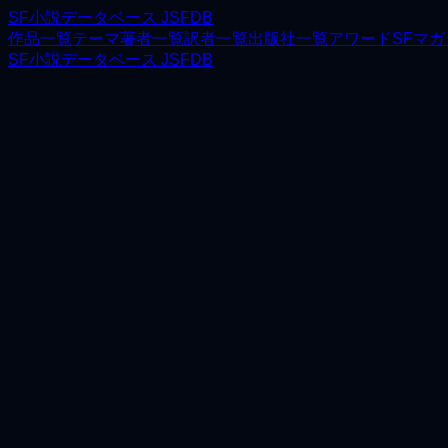
SF小説データベース JSFDB
作品一覧
テーマ
著者一覧
訳者一覧
出版社一覧
アワード
SFマ
SF小説データベース JSFDB