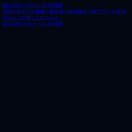
SF小説データベース JSFDB
作品一覧
テーマ
著者一覧
訳者一覧
出版社一覧
アワード
SFマ
ガジン
このサイトについて
SF小説データベース JSFDB