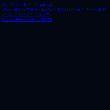
SF小説データベース JSFDB
作品一覧
テーマ
著者一覧
訳者一覧
出版社一覧
アワード
SFマ
ガジン
このサイトについて
SF小説データベース JSFDB