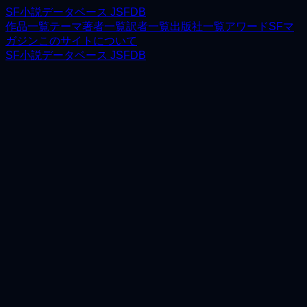
SF小説データベース JSFDB
作品一覧
テーマ
著者一覧
訳者一覧
出版社一覧
アワード
SFマ
ガジン
このサイトについて
SF小説データベース JSFDB