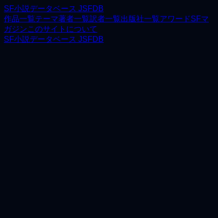
SF小説データベース JSFDB
作品一覧
テーマ
著者一覧
訳者一覧
出版社一覧
アワード
SFマ
ガジン
このサイトについて
SF小説データベース JSFDB