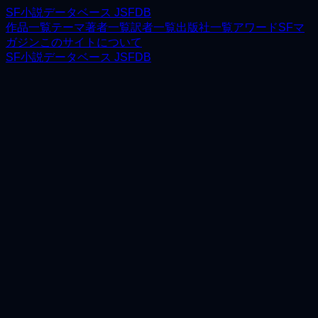
SF小説データベース JSFDB
作品一覧
テーマ
著者一覧
訳者一覧
出版社一覧
アワード
SFマ
ガジン
このサイトについて
SF小説データベース JSFDB