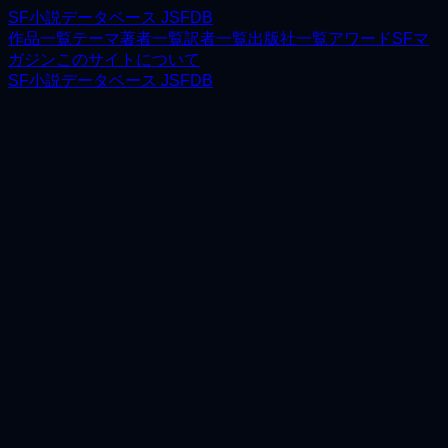
SF小説データベース JSFDB
作品一覧
テーマ
著者一覧
訳者一覧
出版社一覧
アワード
SFマ
ガジン
このサイトについて
SF小説データベース JSFDB