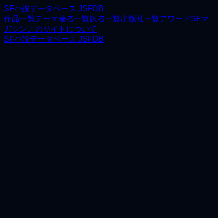
SF小説データベース JSFDB
作品一覧
テーマ
著者一覧
訳者一覧
出版社一覧
アワード
SFマ
ガジン
このサイトについて
SF小説データベース JSFDB