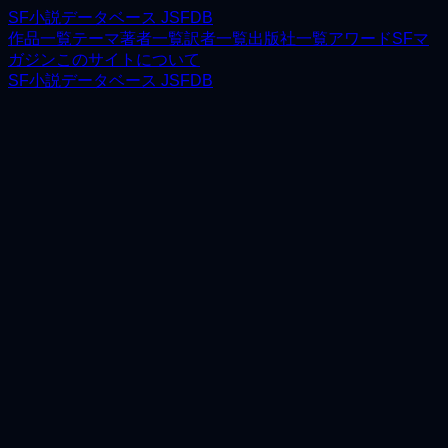
SF小説データベース JSFDB
作品一覧
テーマ
著者一覧
訳者一覧
出版社一覧
アワード
SFマ
ガジン
このサイトについて
SF小説データベース JSFDB