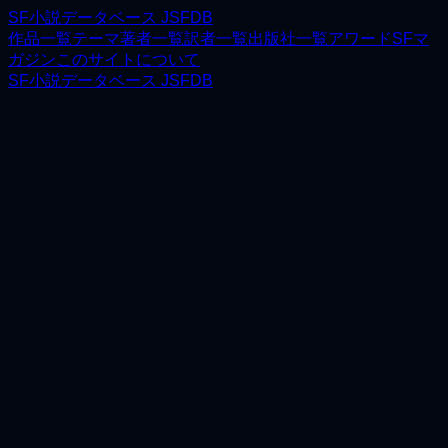
SF小説データベース JSFDB
作品一覧
テーマ
著者一覧
訳者一覧
出版社一覧
アワード
SFマ
ガジン
このサイトについて
SF小説データベース JSFDB