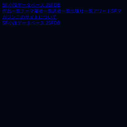
SF小説データベース JSFDB
作品一覧
テーマ
著者一覧
訳者一覧
出版社一覧
アワード
SFマ
ガジン
このサイトについて
SF小説データベース JSFDB