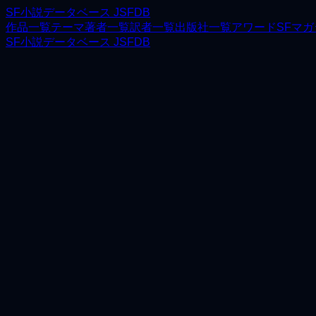
SF小説データベース JSFDB
作品一覧
テーマ
著者一覧
訳者一覧
出版社一覧
アワード
SFマ
SF小説データベース JSFDB