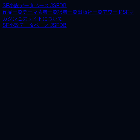
SF小説データベース JSFDB
作品一覧
テーマ
著者一覧
訳者一覧
出版社一覧
アワード
SFマ
ガジン
このサイトについて
SF小説データベース JSFDB