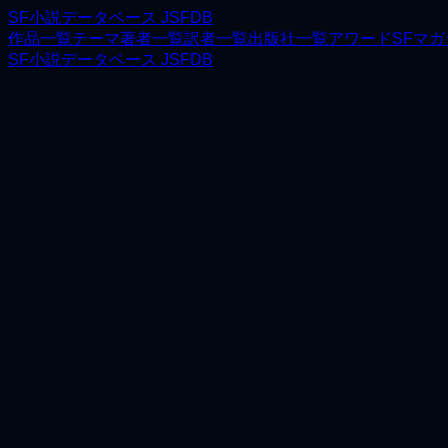
SF小説データベース JSFDB
作品一覧
テーマ
著者一覧
訳者一覧
出版社一覧
アワード
SFマ
SF小説データベース JSFDB