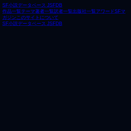
SF小説データベース JSFDB
作品一覧
テーマ
著者一覧
訳者一覧
出版社一覧
アワード
SFマ
ガジン
このサイトについて
SF小説データベース JSFDB