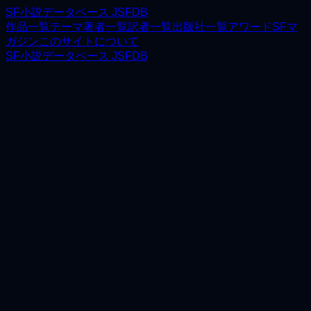
SF小説データベース JSFDB
作品一覧
テーマ
著者一覧
訳者一覧
出版社一覧
アワード
SFマ
ガジン
このサイトについて
SF小説データベース JSFDB