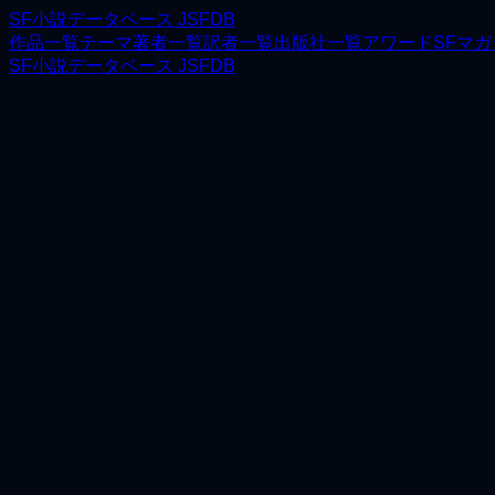
SF小説データベース JSFDB
作品一覧
テーマ
著者一覧
訳者一覧
出版社一覧
アワード
SFマ
SF小説データベース JSFDB