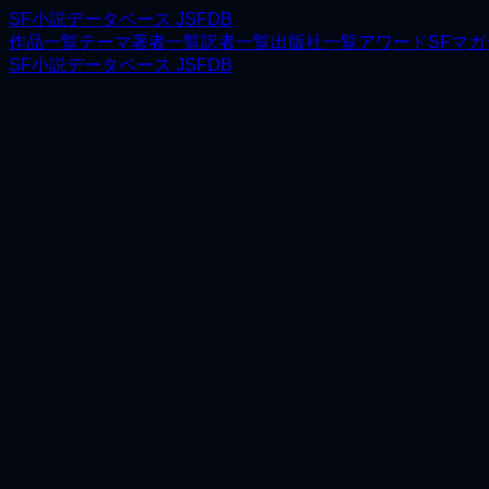
SF小説データベース JSFDB
作品一覧
テーマ
著者一覧
訳者一覧
出版社一覧
アワード
SFマ
SF小説データベース JSFDB