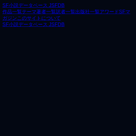
SF小説データベース JSFDB
作品一覧
テーマ
著者一覧
訳者一覧
出版社一覧
アワード
SFマ
ガジン
このサイトについて
SF小説データベース JSFDB