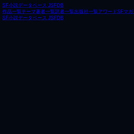
SF小説データベース JSFDB
作品一覧
テーマ
著者一覧
訳者一覧
出版社一覧
アワード
SFマ
SF小説データベース JSFDB