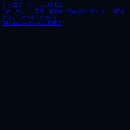
SF小説データベース JSFDB
作品一覧
テーマ
著者一覧
訳者一覧
出版社一覧
アワード
SFマ
ガジン
このサイトについて
SF小説データベース JSFDB