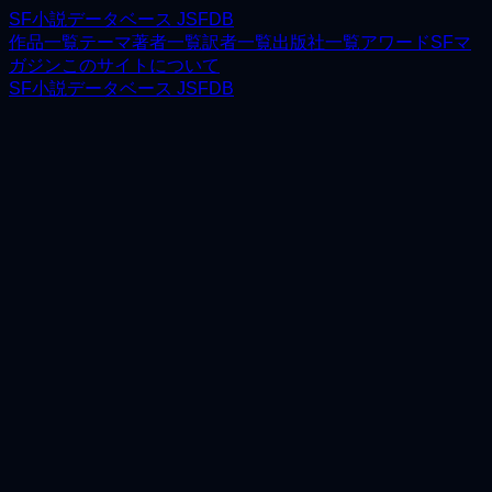
SF小説データベース JSFDB
作品一覧
テーマ
著者一覧
訳者一覧
出版社一覧
アワード
SFマ
ガジン
このサイトについて
SF小説データベース JSFDB