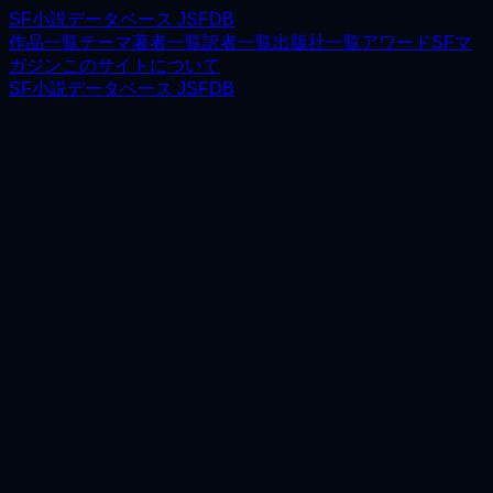
SF小説データベース JSFDB
作品一覧
テーマ
著者一覧
訳者一覧
出版社一覧
アワード
SFマ
ガジン
このサイトについて
SF小説データベース JSFDB