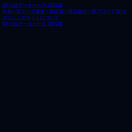
SF小説データベース JSFDB
作品一覧
テーマ
著者一覧
訳者一覧
出版社一覧
アワード
SFマ
ガジン
このサイトについて
SF小説データベース JSFDB