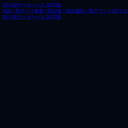
SF小説データベース JSFDB
作品一覧
テーマ
著者一覧
訳者一覧
出版社一覧
アワード
SFマ
SF小説データベース JSFDB