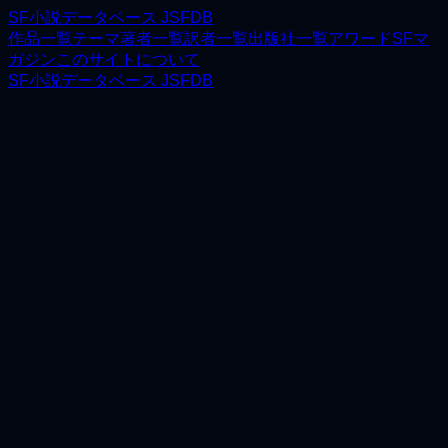
SF小説データベース JSFDB
作品一覧
テーマ
著者一覧
訳者一覧
出版社一覧
アワード
SFマ
ガジン
このサイトについて
SF小説データベース JSFDB