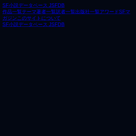
SF小説データベース JSFDB
作品一覧
テーマ
著者一覧
訳者一覧
出版社一覧
アワード
SFマ
ガジン
このサイトについて
SF小説データベース JSFDB