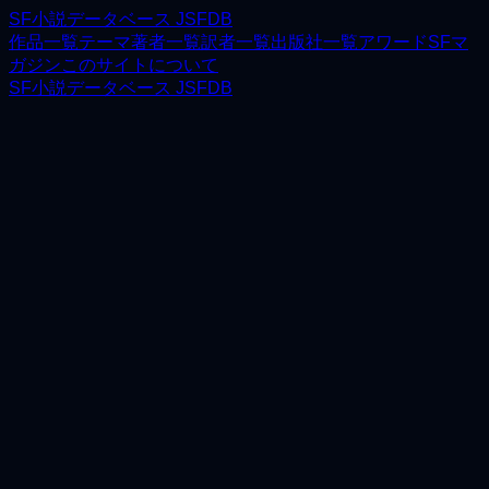
SF小説データベース JSFDB
作品一覧
テーマ
著者一覧
訳者一覧
出版社一覧
アワード
SFマ
ガジン
このサイトについて
SF小説データベース JSFDB