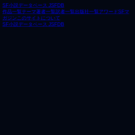
SF小説データベース JSFDB
作品一覧
テーマ
著者一覧
訳者一覧
出版社一覧
アワード
SFマ
ガジン
このサイトについて
SF小説データベース JSFDB