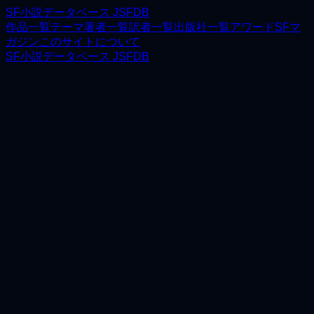
SF小説データベース JSFDB
作品一覧
テーマ
著者一覧
訳者一覧
出版社一覧
アワード
SFマ
ガジン
このサイトについて
SF小説データベース JSFDB