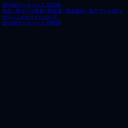
SF小説データベース JSFDB
作品一覧
テーマ
著者一覧
訳者一覧
出版社一覧
アワード
SFマ
ガジン
このサイトについて
SF小説データベース JSFDB