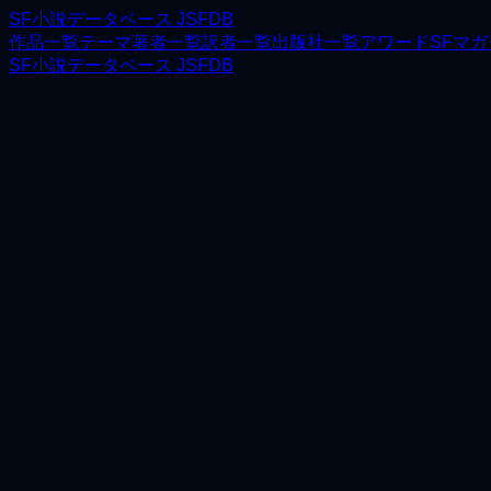
SF小説データベース JSFDB
作品一覧
テーマ
著者一覧
訳者一覧
出版社一覧
アワード
SFマ
SF小説データベース JSFDB