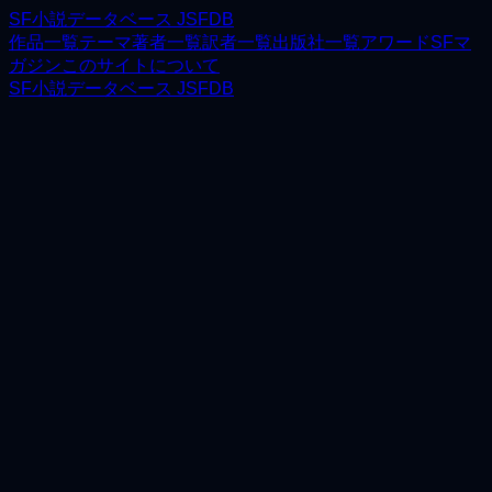
SF小説データベース JSFDB
作品一覧
テーマ
著者一覧
訳者一覧
出版社一覧
アワード
SFマ
ガジン
このサイトについて
SF小説データベース JSFDB