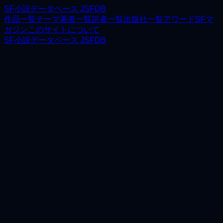
SF小説データベース JSFDB
作品一覧
テーマ
著者一覧
訳者一覧
出版社一覧
アワード
SFマ
ガジン
このサイトについて
SF小説データベース JSFDB