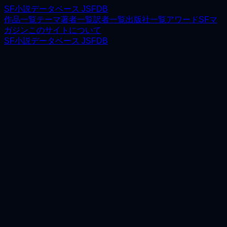
SF小説データベース JSFDB
作品一覧
テーマ
著者一覧
訳者一覧
出版社一覧
アワード
SFマ
ガジン
このサイトについて
SF小説データベース JSFDB