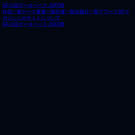
SF小説データベース JSFDB
作品一覧
テーマ
著者一覧
訳者一覧
出版社一覧
アワード
SFマ
ガジン
このサイトについて
SF小説データベース JSFDB