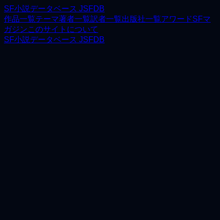
SF小説データベース JSFDB
作品一覧
テーマ
著者一覧
訳者一覧
出版社一覧
アワード
SFマ
ガジン
このサイトについて
SF小説データベース JSFDB